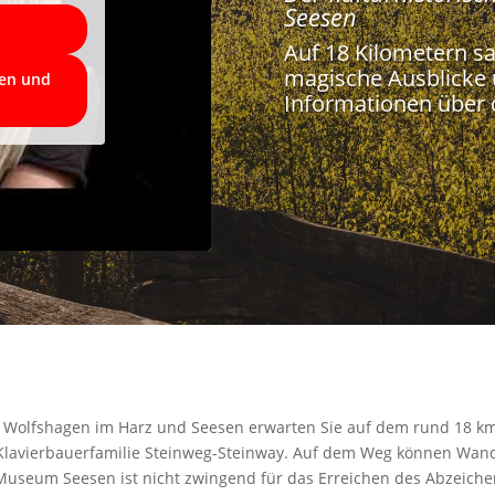
Seesen
Auf 18 Kilometern s
magische Ausblicke 
ren und
Informationen über 
 Wolfshagen im Harz und Seesen erwarten Sie auf dem rund 18 km 
lavierbauerfamilie Steinweg-Steinway.
Auf dem Weg können Wande
useum Seesen ist nicht zwingend für das Erreichen des Abzeiche