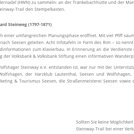
ndernadel (HWN) zu sammeln: an der Tränkebachhütte und der Man
teinway-Trail den Stempelkasten.
ard Steinweg (1797-1871)
h einer umfangreichen Planungsphase eröffnet. Mit viel Pfiff sä
nach Seesen geleiten. Acht Infotafeln in Form des Rim – so nenn
dinformationen zum Klavierbau. In Erinnerung an die Verdienste 
ng der Volksbank & Volksbank Stiftung einen informativen Wander
 Wolfshäger Steinway e.V. entstanden ist, war nur mit der Unterstü
olfshagen, der Harzklub Lautenthal, Seesen und Wolfshagen, 
rketing & Tourismus Seesen, die Straßenmeisterei Seesen sowie
Sollten Sie keine Möglichke
Steinway-Trail bei einer Ver