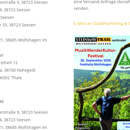
eine Versand-Anfrage (Anzah
onstraße 9, 38723 Seesen
senden.
4, 38723 Seesen
 Seesen
E-Mail an Stadtmarketing & 
e 33, 38723 Seesen
 21, 38685 Wolfshagen im
ar
freiheit 12
5a, 38700 Hohegeiß
 06502 Thale
o):
onstraße 9, 38723 Seesen
4, 38723 Seesen
 21, 38685 Wolfshagen im