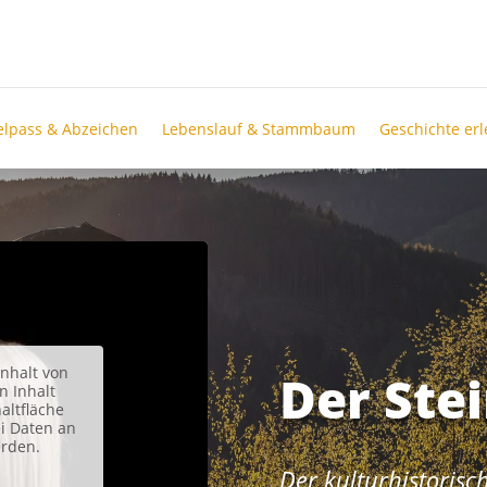
lpass & Abzeichen
Lebenslauf & Stammbaum
Geschichte er
inhalt von
Der Ste
n Inhalt
haltfläche
ei Daten an
erden.
Der kulturhistoris