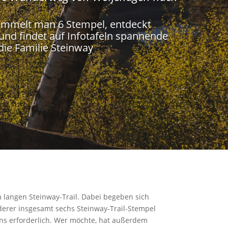
ammelt man 6 Stempel, entdeckt
und findet auf Infotafeln spannende
die Familie Steinway
langen Steinway-Trail. Dabei begeben sich
rer insgesamt sechs Steinway-Trail-Stempel
ns erforderlich. Wer möchte, hat außerdem