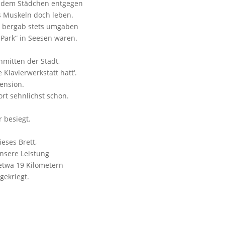
l dem Städchen entgegen
s Muskeln doch leben.
 bergab stets umgaben
-Park“ in Seesen waren.
nmitten der Stadt,
Klavierwerkstatt hatt‘.
Pension.
ort sehnlichst schon.
 besiegt.
eses Brett,
unsere Leistung
twa 19 Kilometern
ekriegt.