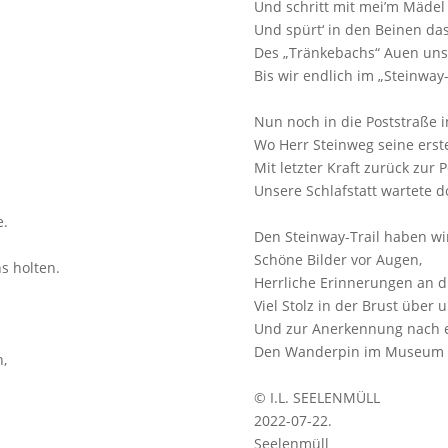
Und schritt mit mei’m Mäde
Und spürt‘ in den Beinen da
Des „Tränkebachs“ Auen uns
Bis wir endlich im „Steinway
Nun noch in die Poststraße i
Wo Herr Steinweg seine erste 
Mit letzter Kraft zurück zur 
Unsere Schlafstatt wartete d
e.
Den Steinway-Trail haben wir
Schöne Bilder vor Augen,
s holten.
Herrliche Erinnerungen an di
Viel Stolz in der Brust über 
Und zur Anerkennung nach e
Den Wanderpin im Museum g
n,
© I.L. SEELENMÜLL
2022-07-22.
Seelenmüll