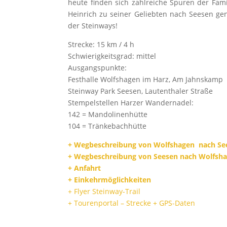
heute finden sich zahlreiche Spuren der Fam
Heinrich zu seiner Geliebten nach Seesen ge
der Steinways!
Strecke: 15 km / 4 h
Schwierigkeitsgrad: mittel
Ausgangspunkte:
Festhalle Wolfshagen im Harz, Am Jahnskamp
Steinway Park Seesen, Lautenthaler Straße
Stempelstellen Harzer Wandernadel:
142 = Mandolinenhütte
104 = Tränkebachhütte
+ Wegbeschreibung von Wolfshagen nach Se
+ Wegbeschreibung v
on Seesen nach Wolfsh
+ Anfahrt
+ Einkehrmöglichkeiten
+ Flyer Steinway-Trail
+ Tourenportal – Strecke + GPS-Daten