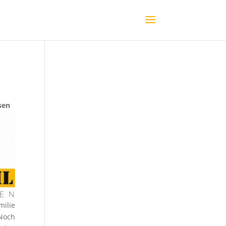
sen
milie
 Noch